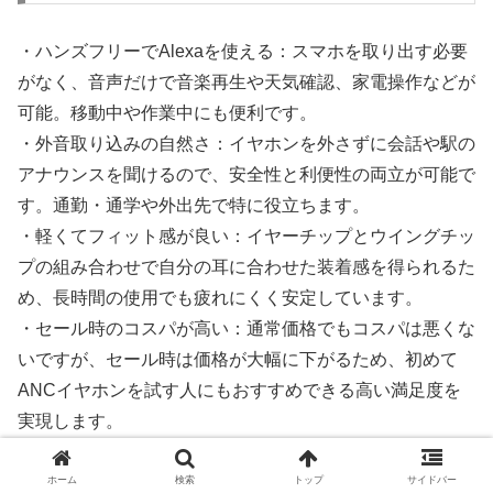
・ハンズフリーでAlexaを使える：スマホを取り出す必要
がなく、音声だけで音楽再生や天気確認、家電操作などが
可能。移動中や作業中にも便利です。
・外音取り込みの自然さ：イヤホンを外さずに会話や駅の
アナウンスを聞けるので、安全性と利便性の両立が可能で
す。通勤・通学や外出先で特に役立ちます。
・軽くてフィット感が良い：イヤーチップとウイングチッ
プの組み合わせで自分の耳に合わせた装着感を得られるた
め、長時間の使用でも疲れにくく安定しています。
・セール時のコスパが高い：通常価格でもコスパは悪くな
いですが、セール時は価格が大幅に下がるため、初めて
ANCイヤホンを試す人にもおすすめできる高い満足度を
実現します。
・スマートホームとの親和性：Echoシリーズとの連携
で、家電の操作やリマインダー設定などをイヤホンから行
ホーム
検索
トップ
サイドバー