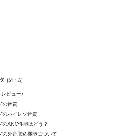
次
4”をレビュー♪
 4”の音質
s 4”のハイレゾ音質
ss 4”のANC性能はどう？
ess 4”の外音取込機能について